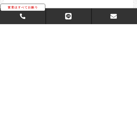
2025-09
〒863-2201
熊本県天草市五和町御領4320-2
TEL: 090-3739-1750
FAX: 0969-32-1574
MAIL: kakudasekizai@gmail.com
不定休 (日曜祭日も対応可能)