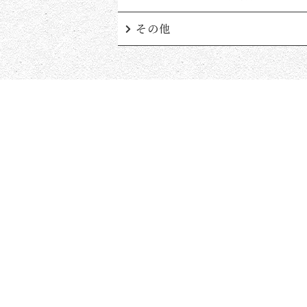
その他
〒863-2201
熊本県天草市五和町御領4320-2
TEL: 090-3739-1750
FAX: 0969-32-1574